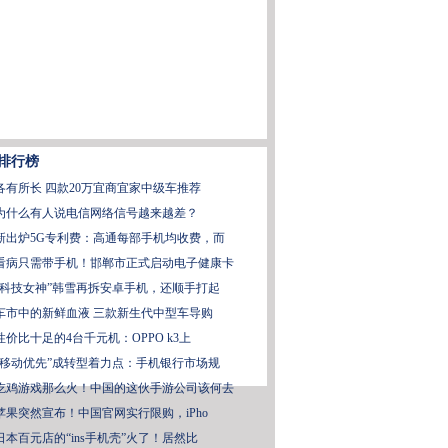
排行榜
各有所长 四款20万宜商宜家中级车推荐
为什么有人说电信网络信号越来越差？
新出炉5G专利费：高通每部手机均收费，而
看病只需带手机！邯郸市正式启动电子健康卡
“科技女神”韩雪再拆安卓手机，还顺手打起
车市中的新鲜血液 三款新生代中型车导购
性价比十足的4台千元机：OPPO k3上
“移动优先”成转型着力点：手机银行市场规
吃鸡游戏那么火！中国的这伙手游公司该何去
苹果突然宣布！中国官网实行限购，iPho
日本百元店的“ins手机壳”火了！居然比