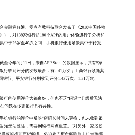
合金融壹账通、零点有数科技联合发布了《2018中国移动
），对138家银行超180个APP的用户体验进行了分析和
集中于26岁至40岁之间；手机银行使用场景集中于转账、
今年9月11日，来自APP Stone的数据显示，共有5家
银行收到评分的次数最多，有2.41万次；工商银行紧随其
国银行、平安银行分别收到评分1.42万次、1.21万次、
银行的使用评价大都良好，但也不乏“闪退”“升级后无法
且这些问题在多家银行具有共性。
手机银行的评价中反映“密码长时间未更换，也未收到银
告知无法登陆，需要到银行网点重置。”对另外一家股份
更换或刷机前忘记解绑，必须要去柜台解除原手机号码绑