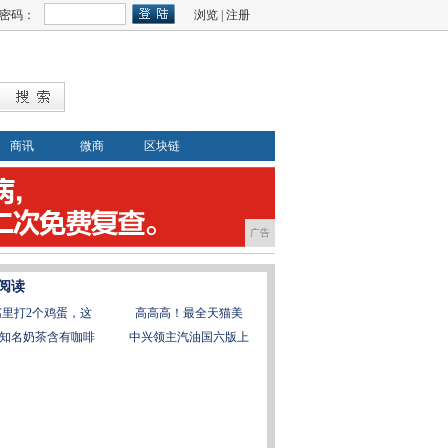
密码：
浏览
|
注册
商讯
微商
区块链
广告
阅读
腐里打2个鸡蛋，这
​高高高！最全天猫美
知名奶茶含有咖啡
中兴领主汽油国六版上