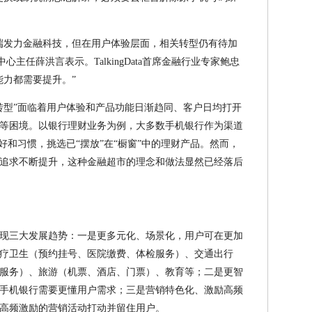
端发力金融科技，但在用户体验层面，相关转型仍有待加
主任薛洪言表示。TalkingData首席金融行业专家鲍忠
能力都需要提升。”
转型”面临着用户体验和产品功能日渐趋同、客户日均打开
等困境。以银行理财业务为例，大多数手机银行作为渠道
好和习惯，挑选已“摆放”在“橱窗”中的理财产品。然而，
追求不断提升，这种金融超市的理念和做法显然已经落后
现三大发展趋势：一是更多元化、场景化，用户可在更加
疗卫生（预约挂号、医院缴费、体检服务）、交通出行
服务）、旅游（机票、酒店、门票）、教育等；二是更智
手机银行需要更懂用户需求；三是营销特色化、激励高频
高频激励的营销活动打动并留住用户。