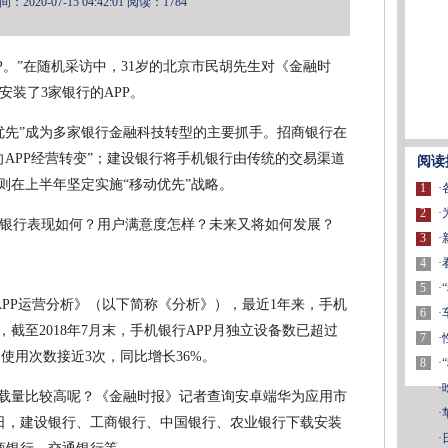
2020-07-15 04:42:01
阅读：1784
P。”在随机采访中，31岁的北京市民胡先生对《金融时
装了3家银行的APP。
动优先”成为多家银行金融科技转型的主要抓手。招商银行在
APP经营转变”；建设银行将手机银行由传统的交易渠道
阅读
则在上半年坚定实施“移动优先”战略。
1
·
2
·
银行表现如何？用户满意度怎样？未来又将如何发展？
3
·
4
·
5
·
行APP运营分析》（以下简称《分析》），最近1年来，手机
6
·
截至2018年7月末，手机银行APP月独立设备数已超过
7
·
日使用次数接近3次，同比增长36%。
8
·
·
下载量比较高呢？《金融时报》记者查询安卓端华为应用市
·
1日，建设银行、工商银行、中国银行、农业银行下载安装
·