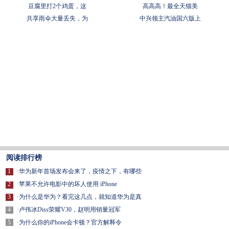
豆腐里打2个鸡蛋，这
​高高高！最全天猫美
共享雨伞大量丢失，为
中兴领主汽油国六版上
阅读排行榜
1
·
华为新年首场发布会来了，疫情之下，有哪些
2
·
苹果不允许电影中的坏人使用 iPhone
3
·
为什么是华为？看完这几点，就知道华为是真
4
·
卢伟冰Diss荣耀V30，赵明用销量冠军
5
·
为什么你的iPhone会卡顿？官方解释令