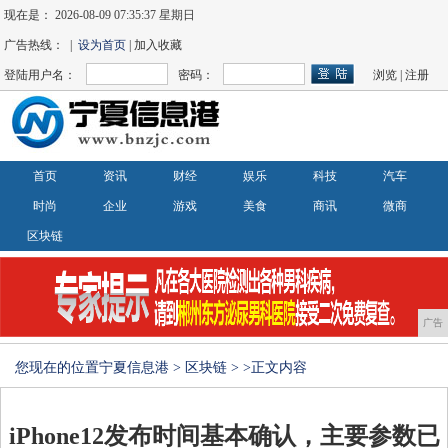
现在是：
2026-08-09 07:35:38 星期日
广告热线： |
设为首页
| 加入收藏
登陆用户名：
密码：
浏览
|
注册
首页
资讯
财经
娱乐
科技
汽车
时尚
企业
游戏
美食
商讯
微商
区块链
广告
您现在的位置
宁夏信息港
>
区块链
> >正文内容
iPhone12发布时间基本确认，主要参数已