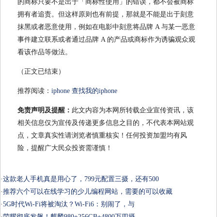
的商标只要不是出于「商标性使用」的错误，都不会被商标
拥有者追责。但这样原则也有前提，那就是不能是出于刻意
抹黑或者恶意使用，例如在电影中刻意将品牌 A 与某一恶意
事件建立联系或者通过品牌 A 的产品或商标作为诱骗观众观
看该作品等做法。
（正文已结束）
推荐阅读：
iphone 查找我的iphone
免责声明及提醒：
此文内容为本网所转载企业宣传资讯，该
相关信息仅为宣传及传递更多信息之目的，不代表本网站观
点，文章真实性请浏览者慎重核实！任何投资加盟均有风
险，提醒广大民众投资需谨慎！
·
这款老人手机真是用心了，799元配置三摄，还有500
·
推荐六个可以在线学习的少儿编程网站，需要的可以收藏
·
5G时代Wi-Fi将被淘汰？Wi-Fi6：别闹了，与
·
荣耀彻底发飙！麒麟980+256GB+4800万四摄