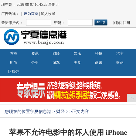
现在是：
2026-08-07 16:45:29 星期五
广告热线： |
设为首页
| 加入收藏
登陆用户名：
密码：
浏览
|
注册
首页
资讯
财经
娱乐
科技
汽车
时尚
企业
游戏
美食
商讯
微商
区块链
广告
您现在的位置
宁夏信息港
>
财经
> >正文内容
苹果不允许电影中的坏人使用 iPhone