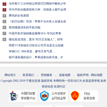
2
·
当年那个三分钟就让阿里巴巴网络中断的少年
3
·
华为手机光截屏就有六种，但很多人都不会用
4
·
腾讯的女色基因
5
·
《利刃出鞘》导演：苹果不允许坏人在镜头前
6
·
那些慢慢消失的手机功能
7
·
中国手机市场销量或暴降50％ 华为比苹果
8
·
微信发送消息，显示“对方正在输入”，却等
·
明星VCR祝福生日快乐公司开业是怎么拍摄
·
奔驰GLC 300e首发，豪华又有气质，
·
因不满高通的设计，苹果或将自研天线，iP
网站简介
-
联系我们
-
营销服务
-
老版地图
-
版权声明
-
网站地图
Copyright.2002-2019
宁夏信息港
版权所有 本网拒绝一切非法行为 欢迎监督举报 如有
错误信息 欢迎纠正