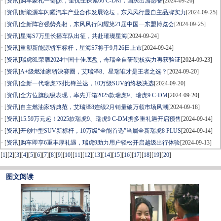
· [
资讯
]
购车豪礼一键get，全优生探索06 C-DM，国庆出游必备
[2024-09-26]
· [
资讯
]
新能源车闪耀汽车产业合作发展论坛，东风风行显自主品牌实力
[2024-09-25]
· [
资讯
]
全新阵容强势亮相，东风风行闪耀第21届中国—东盟博览会
[2024-09-25]
· [
资讯
]
星海S7万里长播车队出征，共赴璀璨星海
[2024-09-24]
· [
资讯
]
重塑新能源轿车标杆，星海S7将于9月26日上市
[2024-09-24]
· [
资讯
]
瑞虎8L荣膺2024中国十佳底盘，奇瑞全自研硬核实力再获验证
[2024-09-23]
· [
资讯
]
A+级燃油家轿决赛圈，艾瑞泽8、星瑞谁才是王者之选？
[2024-09-20]
· [
资讯
]
全新一代瑞虎7对比锋兰达，10万级SUV的终极决选
[2024-09-20]
· [
资讯
]
全方位旗舰级表现，率先开箱2025款瑞虎9、瑞虎9 C-DM
[2024-09-20]
· [
资讯
]
自主燃油家轿典范，艾瑞泽8连续2月销量破万领市场风潮
[2024-09-18]
· [
资讯
]
15.59万元起！2025款瑞虎9、瑞虎9 C-DM携多重礼遇开启预售
[2024-09-14]
· [
资讯
]
开创中型SUV新标杆，10万级“全能首选”当属全新瑞虎8 PLUS
[2024-09-14]
· [
资讯
]
购车即享6重丰厚礼遇，瑞虎9助力用户轻松开启越级出行体验
[2024-09-13]
[
1
]
[
2
]
[
3
]
[
4
]
[
5
]
[
6
]
[
7
]
[
8
]
[
9
]
[
10
]
[
11
]
[
12
]
[
13
]
[
14
]
[
15
]
[
16
]
[
17
]
[
18
]
[
19
]
[
20
]
图文阅读