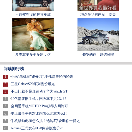
不该被埋没的林肯座驾
地点奢华有内涵，爱美
夏季就要多姿多彩，这
40岁的你可以选择哪
阅读排行榜
1
·
小米“老机皇”跑分6万,不愧是曾经的经典
2
·
三星GalaxyS20系列售价曝光
3
·
不出门就不是真运动？华为Watch GT
4
·
10亿部废旧手机，回收率不足2%！!
5
·
全网通手机MOTOXPro获得入网许可
6
·
史上最全手机对比想怎么比就怎么比
7
·
手机移动电源怎么挑？选购5字诀助你一臂之
8
·
Nokia7正式发布6GB内存版售价26