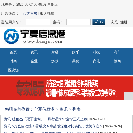
现在是：
2026-08-07 05:06:02 星期五
广告热线： |
设为首页
| 加入收藏
登陆用户名：
密码：
浏览
|
注册
首页
资讯
财经
娱乐
科技
汽车
时尚
企业
游戏
美食
商讯
微商
区块链
广告
您现在的位置：
宁夏信息港
>
资讯
> 列表
· [
资讯
]
练俊杰「冠军座驾」，风行星海S7全球正式上市
[2024-09-27]
· [
资讯
]
5万级自动挡！看瑞虎3x卓越版深度对比奕跑，优势何在？
[2024-09-26]