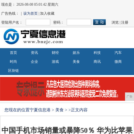
现在是：
2026-08-08 05:01:42 星期六
广告热线： |
设为首页
| 加入收藏
登陆用户名：
密码：
浏览
|
注册
首页
资讯
财经
娱乐
科技
汽车
时尚
企业
游戏
美食
商讯
微商
区块链
广告
您现在的位置
宁夏信息港
>
美食
> >正文内容
中国手机市场销量或暴降50％ 华为比苹果