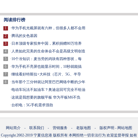
阅读排行榜
1
·
华为手机光截屏就有六种，但很多人都不会用
2
·
腾讯的女色基因
3
·
日本顶级专家投奔中国，累积捐赠80万培养
4
·
人类如此完美的生命体会不会是高级文明创造
5
·
10个冷知识：麦当劳的鸡块有四种形状，每
6
·
华为手机不亮屏也能显示时间，10秒就能搞
7
·
继续看好特斯拉+大科技（芯片、5G、半导
8
·
当年那个三分钟就让阿里巴巴网络中断的少年
·
电动车玩法不如油车？奥迪这回可完全不给油
·
这就是我想要的旗舰平板 华为平板M6不负
·
台积电：5G手机需求强劲
网站简介
-
联系我们
-
营销服务
-
老版地图
-
版权声明
-
网站地图
Copyright.2002-2019
宁夏信息港
版权所有 本网拒绝一切非法行为 欢迎监督举报 如有