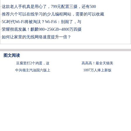
·
这款老人手机真是用心了，799元配置三摄，还有500
·
推荐六个可以在线学习的少儿编程网站，需要的可以收藏
·
5G时代Wi-Fi将被淘汰？Wi-Fi6：别闹了，与
·
荣耀彻底发飙！麒麟980+256GB+4800万四摄
·
如何让家里的无线网络速度提升一倍？
图文阅读
豆腐里打2个鸡蛋，这
​高高高！最全天猫美
中兴领主汽油国六版上
1097万人捧上新饭