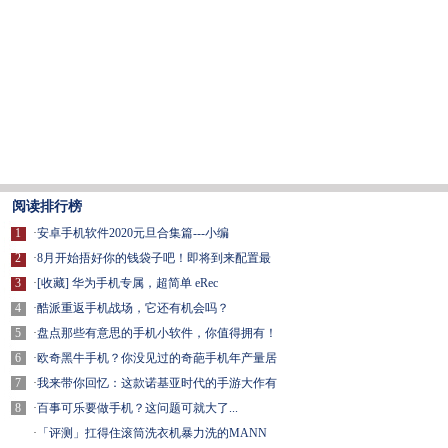
阅读排行榜
1
·
安卓手机软件2020元旦合集篇---小编
2
·
8月开始捂好你的钱袋子吧！即将到来配置最
3
·
[收藏] 华为手机专属，超简单 eRec
4
·
酷派重返手机战场，它还有机会吗？
5
·
盘点那些有意思的手机小软件，你值得拥有！
6
·
欧奇黑牛手机？你没见过的奇葩手机年产量居
7
·
我来带你回忆：这款诺基亚时代的手游大作有
8
·
百事可乐要做手机？这问题可就大了...
·
「评测」扛得住滚筒洗衣机暴力洗的MANN