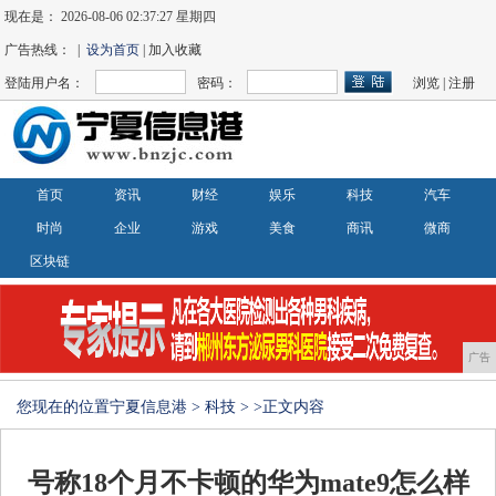
现在是：
2026-08-06 02:37:27 星期四
广告热线： |
设为首页
| 加入收藏
登陆用户名：
密码：
浏览
|
注册
首页
资讯
财经
娱乐
科技
汽车
时尚
企业
游戏
美食
商讯
微商
区块链
广告
您现在的位置
宁夏信息港
>
科技
> >正文内容
号称18个月不卡顿的华为mate9怎么样