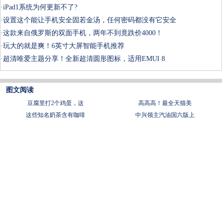
·
iPad1系统为何更新不了?
·
设置这个能让手机安全固若金汤，任何密码都没有它安全
·
这款来自俄罗斯的双面手机，两年不到竟跌价4000！
·
玩大的就是爽！6英寸大屏智能手机推荐
·
超清唯爱主题分享！全新超清圆形图标，适用EMUI 8
图文阅读
豆腐里打2个鸡蛋，这
​高高高！最全天猫美
这些知名奶茶含有咖啡
中兴领主汽油国六版上