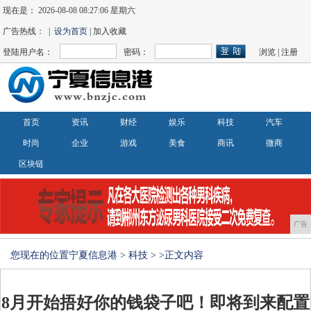
现在是：
2026-08-08 08:27:06 星期六
广告热线： |
设为首页
| 加入收藏
登陆用户名：
密码：
浏览
|
注册
首页
资讯
财经
娱乐
科技
汽车
时尚
企业
游戏
美食
商讯
微商
区块链
广告
您现在的位置
宁夏信息港
>
科技
> >正文内容
8月开始捂好你的钱袋子吧！即将到来配置