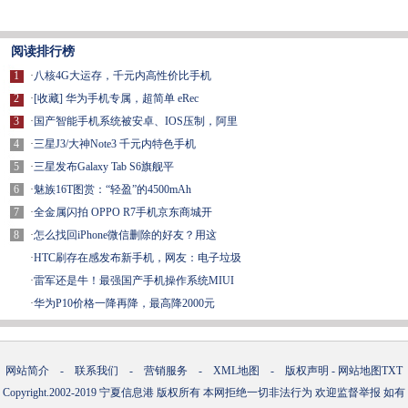
阅读排行榜
1
·
八核4G大运存，千元内高性价比手机
2
·
[收藏] 华为手机专属，超简单 eRec
3
·
国产智能手机系统被安卓、IOS压制，阿里
4
·
三星J3/大神Note3 千元内特色手机
5
·
三星发布Galaxy Tab S6旗舰平
6
·
魅族16T图赏：“轻盈”的4500mAh
7
·
全金属闪拍 OPPO R7手机京东商城开
8
·
怎么找回iPhone微信删除的好友？用这
·
HTC刷存在感发布新手机，网友：电子垃圾
·
雷军还是牛！最强国产手机操作系统MIUI
·
华为P10价格一降再降，最高降2000元
网站简介
-
联系我们
-
营销服务
-
XML地图
-
版权声明
-
网站地图
TXT
Copyright.2002-2019
宁夏信息港
版权所有 本网拒绝一切非法行为 欢迎监督举报 如有