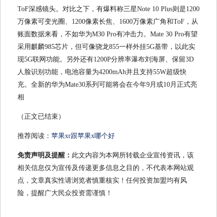
ToF深感镜头。对比之下，有爆料称三星Note 10 Plus则是1200
万像素可变光圈、1200像素长焦、1600万像素广角和ToF，从
账面数据来看，不如华为M30 Pro有冲击力。Mate 30 Pro有望
采用麒麟985芯片，但可像骁龙855一样外挂5G基带，以此实
现5G联网功能。另外还有1200P分辨率瀑布刘海屏、保留3D
人脸识别功能，电池容量为4200mAh并且支持55W超级快
充。全新的华为Mate30系列可能将会在今年9月或10月正式亮
相
（正文已结束）
推荐阅读：
苹果xr跟苹果x哪个好
免责声明及提醒：
此文内容为本网所转载企业宣传资讯，该
相关信息仅为宣传及传递更多信息之目的，不代表本网站观
点，文章真实性请浏览者慎重核实！任何投资加盟均有风
险，提醒广大民众投资需谨慎！