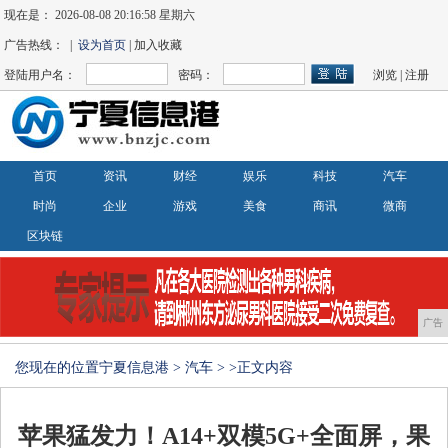
现在是：
2026-08-08 20:16:58 星期六
广告热线： |
设为首页
| 加入收藏
登陆用户名：
密码：
浏览
|
注册
首页
资讯
财经
娱乐
科技
汽车
时尚
企业
游戏
美食
商讯
微商
区块链
广告
您现在的位置
宁夏信息港
>
汽车
> >正文内容
苹果猛发力！A14+双模5G+全面屏，果