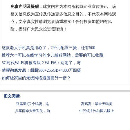
免责声明及提醒：
此文内容为本网所转载企业宣传资讯，该
相关信息仅为宣传及传递更多信息之目的，不代表本网站观
点，文章真实性请浏览者慎重核实！任何投资加盟均有风
险，提醒广大民众投资需谨慎！
·
这款老人手机真是用心了，799元配置三摄，还有500
·
推荐六个可以在线学习的少儿编程网站，需要的可以收藏
·
5G时代Wi-Fi将被淘汰？Wi-Fi6：别闹了，与
·
荣耀彻底发飙！麒麟980+256GB+4800万四摄
·
如何让家里的无线网络速度提升一倍？
图文阅读
豆腐里打2个鸡蛋，这
​高高高！最全天猫美
共享雨伞大量丢失，为
中兴领主汽油国六版上