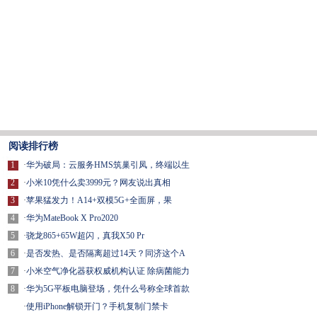
阅读排行榜
1
·
华为破局：云服务HMS筑巢引凤，终端以生
2
·
小米10凭什么卖3999元？网友说出真相
3
·
苹果猛发力！A14+双模5G+全面屏，果
4
·
华为MateBook X Pro2020
5
·
骁龙865+65W超闪，真我X50 Pr
6
·
是否发热、是否隔离超过14天？同济这个A
7
·
小米空气净化器获权威机构认证 除病菌能力
8
·
华为5G平板电脑登场，凭什么号称全球首款
·
使用iPhone解锁开门？手机复制门禁卡