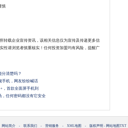
谨慎
所转载企业宣传资讯，该相关信息仅为宣传及传递更多信
实性请浏览者慎重核实！任何投资加盟均有风险，提醒广
能分清楚吗？
旗舰手机，网友纷纷喊话
1+，首款全面屏手机到
汤，任何密码都没有它安全
网站简介
-
联系我们
-
营销服务
-
XML地图
-
版权声明
-
网站地图
TXT