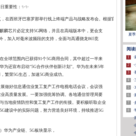
今日重要性：✨✨
点，在西班牙巴塞罗那举行线上终端产品与战略发布会。根据官方透露的信息
麒麟芯片必定支持5G网络，并且在高端版本中，更会支
夏季
下频段外，加入对毫米波频段的支持，全面与高通骁龙865竞
阅读
1
·
在全球范围内已获得91个5G商用合同，其中超过一半来
2
·
为还宣布启动“5G合作伙伴创新计划”。华为在未来5年
3
·
用，繁荣5G生态，加速5G商业成功。
4
·
发展做好信息通信业复工复产工作电视电话会议，会议强
5
·
信业高质量发展。一要加强统筹协调。各地通信管理局要
6
·
与当地疫情防控和复工复产工作的衔接。要积极听取企业
7
·
8
·
5G建设中的实际问题，努力营造良好环境，持续推进5G
·
·
）华为产业链、5G板块显示，
·