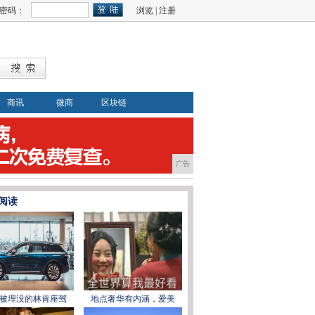
密码：
浏览
|
注册
商讯
微商
区块链
广告
阅读
被埋没的林肯座驾
地点奢华有内涵，爱美