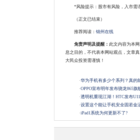
*风险提示：股市有风险，入市需
（正文已结束）
推荐阅读：
锦州在线
免责声明及提醒：
此文内容为本网
息之目的，不代表本网站观点，文章真
大民众投资需谨慎！
·
华为手机有多少个系列？真的
·
OPPO宣布明年发布骁龙865
·
透明机重现江湖！HTC发布U1
·
设置这个能让手机安全固若金
·
iPad1系统为何更新不了?