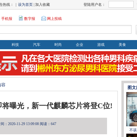
告热线： |
设为首页
| 加入收藏
登陆用户名：
手机报
数字报
网上投稿
科技
汽车
时尚
企业
游戏
美食
内容
图文
将曝光，新一代麒麟芯片将登C位!
2020-11-29 13:09:08
阅读：647
不该