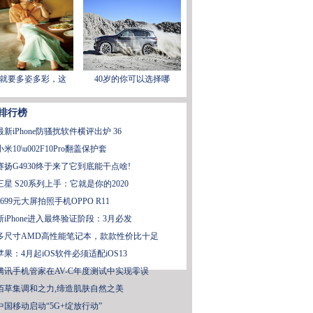
，除了新款手机、平板等终端设备外，还会推出新一代的麒麟芯片。目前能够
就要多姿多彩，这
40岁的你可以选择哪
排行榜
最新iPhone防骚扰软件横评出炉 36
小米10\u002F10Pro翻盖保护套
赛扬G4930终于来了它到底能干点啥!
三星 S20系列上手：它就是你的2020
3699元大屏拍照手机OPPO R11
新iPhone进入最终验证阶段：3月必发
多尺寸AMD高性能笔记本，款款性价比十足
苹果：4月起iOS软件必须适配iOS13
腾讯手机管家在AV-C年度测试中实现零误
佰草集调和之力,缔造肌肤自然之美
中国移动启动“5G+绽放行动”