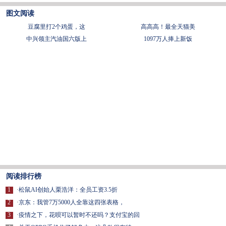
图文阅读
豆腐里打2个鸡蛋，这
​高高高！最全天猫美
中兴领主汽油国六版上
1097万人捧上新饭
阅读排行榜
1
·
松鼠AI创始人栗浩洋：全员工资3.5折
2
·
京东：我管7万5000人全靠这四张表格，
3
·
疫情之下，花呗可以暂时不还吗？支付宝的回