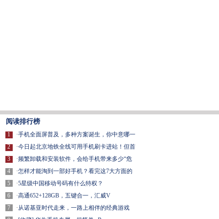
阅读排行榜
1
·
手机全面屏普及，多种方案诞生，你中意哪一
2
·
今日起北京地铁全线可用手机刷卡进站！但首
3
·
频繁卸载和安装软件，会给手机带来多少“危
4
·
怎样才能淘到一部好手机？看完这7大方面的
5
·
5星级中国移动号码有什么特权？
6
·
高通652+128GB，五键合一，汇威V
7
·
从诺基亚时代走来，一路上相伴的经典游戏