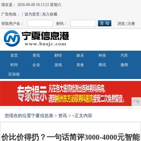
现在是：
2026-08-08 18:13:23 星期六
广告热线： |
设为首页
| 加入收藏
登陆用户名：
密码：
浏览
|
注册
首页
资讯
财经
娱乐
科技
汽车
时尚
企业
游戏
美食
商讯
微商
区块链
广告
您现在的位置
宁夏信息港
>
资讯
> >正文内容
价比价得扔？一句话简评3000-4000元智能