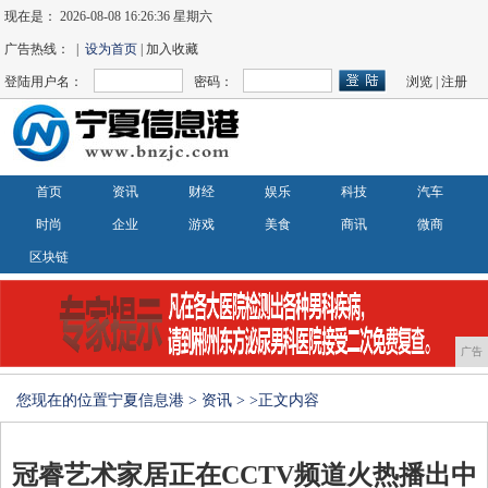
现在是：
2026-08-08 16:26:37 星期六
广告热线： |
设为首页
| 加入收藏
登陆用户名：
密码：
浏览
|
注册
首页
资讯
财经
娱乐
科技
汽车
时尚
企业
游戏
美食
商讯
微商
区块链
广告
您现在的位置
宁夏信息港
>
资讯
> >正文内容
冠睿艺术家居正在CCTV频道火热播出中