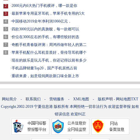
2
·
2000元内6大热门手机横评，哪一款是你
3
·
最新苹果专用蓝牙耳机，苹果手机专用的5大
4
·
中国移动2019全年净利润1066亿元，
5
·
四款3000元以内的真旗舰，每一款都可以
6
·
价位在3000左右的手机，有哪些较好的选
7
·
奇酷手机青春版评测：周鸿祎做年轻人的第二
8
·
苹果手机配什么耳机音质好，骨传导耳机哪个
·
现在的娱乐是玩儿手机，你还记得以前有多少
·
手机品牌销量Top20，国产手机居然占前
·
重磅来袭，如意馄饨两款新口味全新上市
网站简介
-
联系我们
-
营销服务
-
XML地图
-
版权声明
-
网站地图
TXT
Copyright.2002-2019
宁夏信息港
版权所有 本网拒绝一切非法行为 欢迎监督举报 如有
错误信息 欢迎纠正