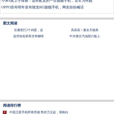
·
小米9真上手体验：这样配置的一台旗舰手机，雷军为何贱
·
OPPO宣布明年发布骁龙865旗舰手机，网友纷纷喊话
图文阅读
豆腐里打2个鸡蛋，这
​高高高！最全天猫美
这些知名奶茶含有咖啡
中兴领主汽油国六版上
阅读排行榜
1
·
中国卫星手机即将亮相:售价万元起，堪称白