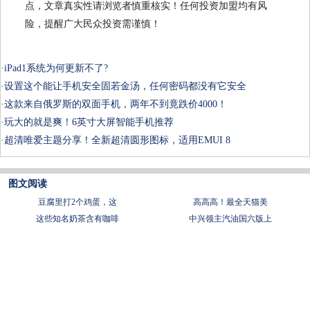
点，文章真实性请浏览者慎重核实！任何投资加盟均有风
险，提醒广大民众投资需谨慎！
·
iPad1系统为何更新不了?
·
设置这个能让手机安全固若金汤，任何密码都没有它安全
·
这款来自俄罗斯的双面手机，两年不到竟跌价4000！
·
玩大的就是爽！6英寸大屏智能手机推荐
·
超清唯爱主题分享！全新超清圆形图标，适用EMUI 8
图文阅读
豆腐里打2个鸡蛋，这
​高高高！最全天猫美
这些知名奶茶含有咖啡
中兴领主汽油国六版上