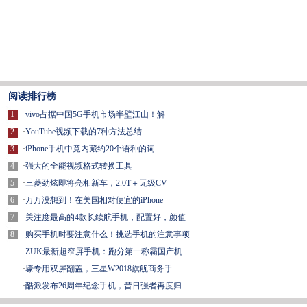
阅读排行榜
1
·
vivo占据中国5G手机市场半壁江山！解
2
·
YouTube视频下载的7种方法总结
3
·
iPhone手机中竟内藏约20个语种的词
4
·
强大的全能视频格式转换工具
5
·
三菱劲炫即将亮相新车，2.0T＋无级CV
6
·
万万没想到！在美国相对便宜的iPhone
7
·
关注度最高的4款长续航手机，配置好，颜值
8
·
购买手机时要注意什么！挑选手机的注意事项
·
ZUK最新超窄屏手机：跑分第一称霸国产机
·
壕专用双屏翻盖，三星W2018旗舰商务手
·
酷派发布26周年纪念手机，昔日强者再度归