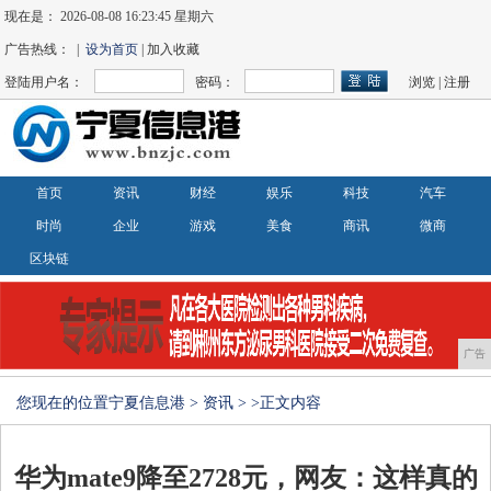
现在是：
2026-08-08 16:23:45 星期六
广告热线： |
设为首页
| 加入收藏
登陆用户名：
密码：
浏览
|
注册
首页
资讯
财经
娱乐
科技
汽车
时尚
企业
游戏
美食
商讯
微商
区块链
广告
您现在的位置
宁夏信息港
>
资讯
> >正文内容
华为mate9降至2728元，网友：这样真的