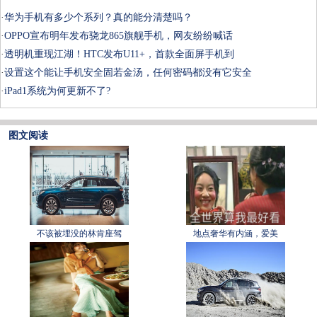
·
华为手机有多少个系列？真的能分清楚吗？
·
OPPO宣布明年发布骁龙865旗舰手机，网友纷纷喊话
·
透明机重现江湖！HTC发布U11+，首款全面屏手机到
·
设置这个能让手机安全固若金汤，任何密码都没有它安全
·
iPad1系统为何更新不了?
图文阅读
不该被埋没的林肯座驾
地点奢华有内涵，爱美