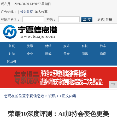
现在是：
2026-08-09 13:36:39 星期日
广告热线： |
设为首页
| 加入收藏
登陆用户名：
密码：
浏览
|
注册
首页
资讯
财经
娱乐
科技
汽车
时尚
企业
游戏
美食
商讯
微商
区块链
广告
您现在的位置
宁夏信息港
>
资讯
> >正文内容
荣耀10深度评测：AI加持会变色更美