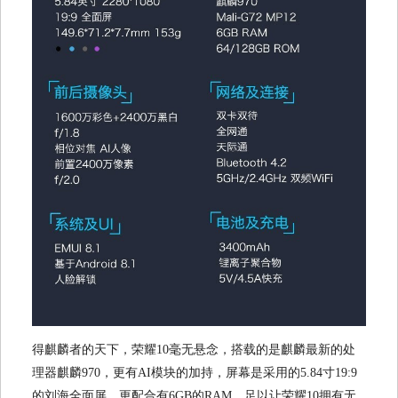
得麒麟者的天下，荣耀10毫无悬念，搭载的是麒麟最新的处
理器麒麟970，更有AI模块的加持，屏幕是采用的5.84寸19:9
的刘海全面屏，更配合有6GB的RAM，足以让荣耀10拥有无