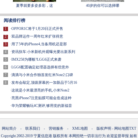
夏季就要多姿多彩，这
40岁的你可以选择哪
阅读排行榜
1
·
OPPOR1C将于1月20日正式开售
2
·
双品牌运作一周年红米扩张得意
3
·
用了5年的iPhone4,当备用机还是那
4
·
资讯快车:小米新机外观曝光要出新系列
5
·
IMX258为哪般?LGG6正式来袭
6
·
LGG6配置确定处理器选择有些意外
7
·
滴滴与小米合作独首发红米Note2:口碑
8
·
发布会敲定,顶级屏幕的一加新品于5月16
·
这就是小米最漂亮的手机,小米Note2
·
亮黑iPhone7注意贴膜可能会造成这种
·
华为荣耀畅玩4C测评,够用党的新福音
网站简介
-
联系我们
-
营销服务
-
XML地图
-
版权声明
-
网站地图
TXT
Copyright.2002-2019
宁夏信息港
版权所有 本网拒绝一切非法行为 欢迎监督举报 如有