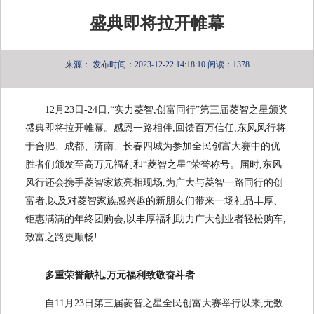
盛典即将拉开帷幕
来源：
发布时间：2023-12-22 14:18:10
阅读：1378
12月23日-24日,“实力菱智,创富同行”第三届菱智之星颁奖
盛典即将拉开帷幕。感恩一路相伴,回馈百万信任,东风风行将
于合肥、成都、济南、长春四城为参加全民创富大赛中的优
胜者们颁发至高万元福利和“菱智之星”荣誉称号。届时,东风
风行还会携手菱智家族亮相现场,为广大与菱智一路同行的创
富者,以及对菱智家族感兴趣的新朋友们带来一场礼品丰厚、
钜惠满满的年终团购会,以丰厚福利助力广大创业者轻松购车,
致富之路更顺畅!
多重
荣誉献礼
,
万元福利致敬奋斗者
自11月23日第三届菱智之星全民创富大赛举行以来,无数