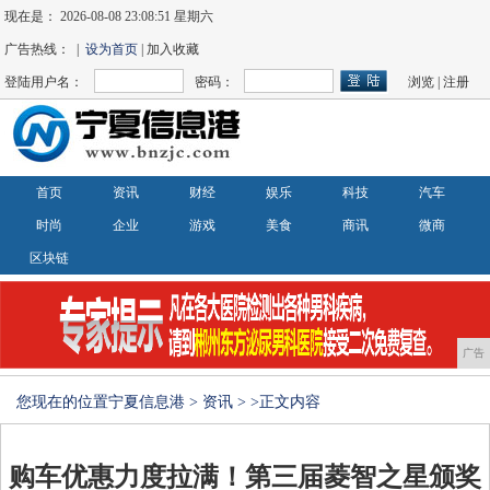
现在是：
2026-08-08 23:08:52 星期六
广告热线： |
设为首页
| 加入收藏
登陆用户名：
密码：
浏览
|
注册
首页
资讯
财经
娱乐
科技
汽车
时尚
企业
游戏
美食
商讯
微商
区块链
广告
您现在的位置
宁夏信息港
>
资讯
> >正文内容
购车优惠力度拉满！第三届菱智之星颁奖