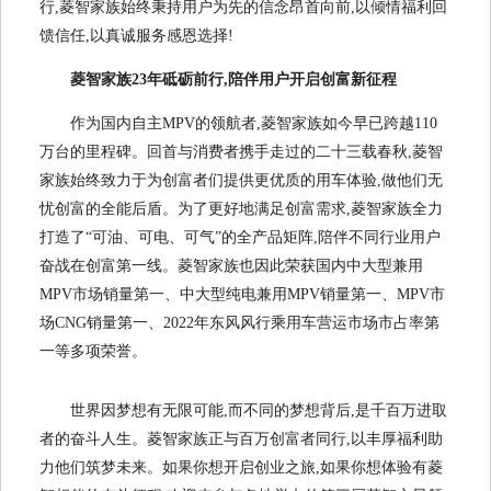
行,菱智家族始终秉持用户为先的信念昂首向前,以倾情福利回
馈信任,以真诚服务感恩选择!
菱智家族2
3
年砥砺前行,陪伴用户开启创富新征程
作为国内自主MPV的领航者,菱智家族如今早已跨越110
万台的里程碑。回首与消费者携手走过的二十三载春秋,菱智
家族始终致力于为创富者们提供更优质的用车体验,做他们无
忧创富的全能后盾。为了更好地满足创富需求,菱智家族全力
打造了“可油、可电、可气”的全产品矩阵,陪伴不同行业用户
奋战在创富第一线。菱智家族也因此荣获国内中大型兼用
MPV市场销量第一、中大型纯电兼用MPV销量第一、MPV市
场CNG销量第一、2022年东风风行乘用车营运市场市占率第
一等多项荣誉。
世界因梦想有无限可能,而不同的梦想背后,是千百万进取
者的奋斗人生。菱智家族正与百万创富者同行,以丰厚福利助
力他们筑梦未来。如果你想开启创业之旅,如果你想体验有菱