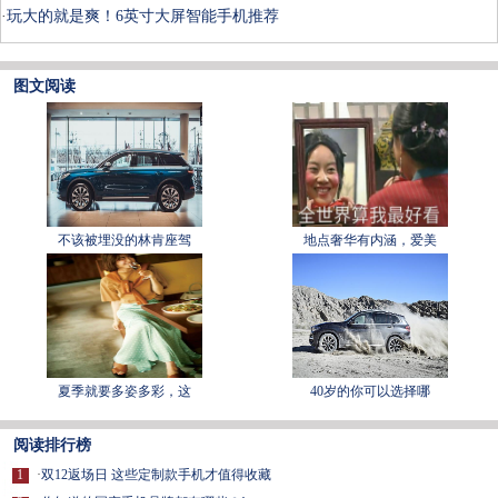
·
玩大的就是爽！6英寸大屏智能手机推荐
图文阅读
不该被埋没的林肯座驾
地点奢华有内涵，爱美
夏季就要多姿多彩，这
40岁的你可以选择哪
阅读排行榜
1
·
双12返场日 这些定制款手机才值得收藏