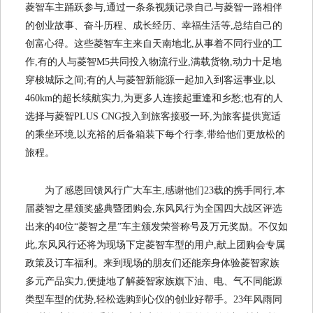
菱智车主踊跃参与,通过一条条视频记录自己与菱智一路相伴
的创业故事、奋斗历程、成长经历、幸福生活等,总结自己的
创富心得。这些菱智车主来自天南地北,从事着不同行业的工
作,有的人与菱智M5共同投入物流行业,满载货物,动力十足地
穿梭城际之间;有的人与菱智新能源一起加入到客运事业,以
460km的超长续航实力,为更多人连接起重逢和乡愁;也有的人
选择与菱智PLUS CNG投入到旅客接驳一环,为旅客提供宽适
的乘坐环境,以充裕的后备箱装下每个行李,带给他们更放松的
旅程。
为了感恩回馈风行广大车主,感谢他们23载的携手同行,本
届菱智之星颁奖盛典暨团购会,东风风行为全国四大战区评选
出来的40位“菱智之星”车主颁发荣誉称号及万元奖励。不仅如
此,东风风行还将为现场下定菱智车型的用户,献上团购会专属
政策及订车福利。来到现场的朋友们还能亲身体验菱智家族
多元产品实力,便捷地了解菱智家族旗下油、电、气不同能源
类型车型的优势,轻松选购到心仪的创业好帮手。23年风雨同