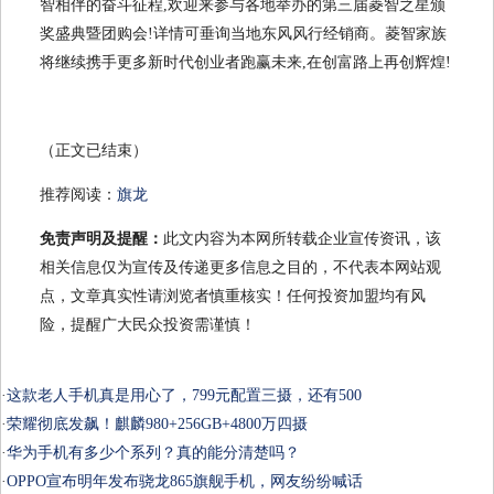
智相伴的奋斗征程,欢迎来参与各地举办的第三届菱智之星颁
奖盛典暨团购会!详情可垂询当地东风风行经销商。菱智家族
将继续携手更多新时代创业者跑赢未来,在创富路上再创辉煌!
（正文已结束）
推荐阅读：
旗龙
免责声明及提醒：
此文内容为本网所转载企业宣传资讯，该
相关信息仅为宣传及传递更多信息之目的，不代表本网站观
点，文章真实性请浏览者慎重核实！任何投资加盟均有风
险，提醒广大民众投资需谨慎！
·
这款老人手机真是用心了，799元配置三摄，还有500
·
荣耀彻底发飙！麒麟980+256GB+4800万四摄
·
华为手机有多少个系列？真的能分清楚吗？
·
OPPO宣布明年发布骁龙865旗舰手机，网友纷纷喊话