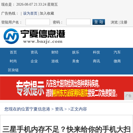
现在是：
2026-08-07 21:33:24 星期五
广告热线： |
设为首页
| 加入收藏
登陆用户名：
密码：
浏览
|
注册
首页
资讯
财经
娱乐
科技
汽车
时尚
企业
游戏
美食
商讯
微商
区块链
广告
您现在的位置
宁夏信息港
>
资讯
> >正文内容
三星手机内存不足？快来给你的手机大扫