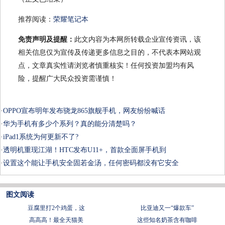
推荐阅读：
荣耀笔记本
免责声明及提醒：
此文内容为本网所转载企业宣传资讯，该
相关信息仅为宣传及传递更多信息之目的，不代表本网站观
点，文章真实性请浏览者慎重核实！任何投资加盟均有风
险，提醒广大民众投资需谨慎！
·
OPPO宣布明年发布骁龙865旗舰手机，网友纷纷喊话
·
华为手机有多少个系列？真的能分清楚吗？
·
iPad1系统为何更新不了?
·
透明机重现江湖！HTC发布U11+，首款全面屏手机到
·
设置这个能让手机安全固若金汤，任何密码都没有它安全
图文阅读
豆腐里打2个鸡蛋，这
比亚迪又一“爆款车”
​高高高！最全天猫美
这些知名奶茶含有咖啡