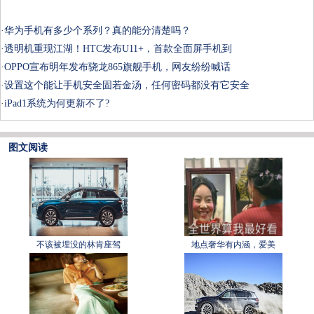
·
华为手机有多少个系列？真的能分清楚吗？
·
透明机重现江湖！HTC发布U11+，首款全面屏手机到
·
OPPO宣布明年发布骁龙865旗舰手机，网友纷纷喊话
·
设置这个能让手机安全固若金汤，任何密码都没有它安全
·
iPad1系统为何更新不了?
图文阅读
不该被埋没的林肯座驾
地点奢华有内涵，爱美