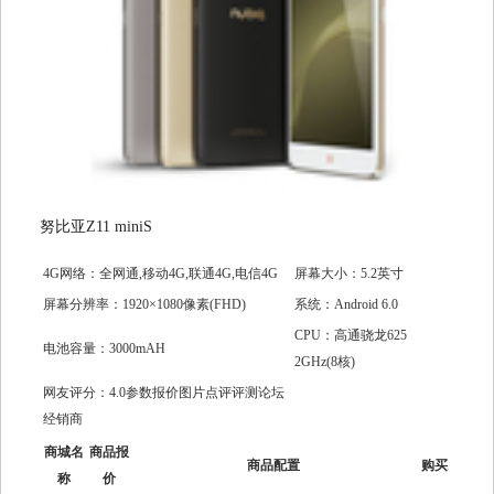
努比亚Z11 miniS
4G网络：全网通,移动4G,联通4G,电信4G
屏幕大小：5.2英寸
屏幕分辨率：1920×1080像素(FHD)
系统：Android 6.0
CPU：高通骁龙625
电池容量：3000mAH
2GHz(8核)
网友评分：4.0参数报价图片点评评测论坛
经销商
商城名
商品报
商品配置
购买
称
价