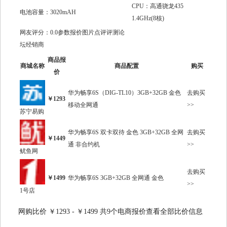
CPU：高通骁龙435
电池容量：3020mAH
1.4GHz(8核)
网友评分：0.0参数报价图片点评评测论
坛经销商
商品报
商城名称
商品配置
购买
价
华为畅享6S（DIG-TL10）3GB+32GB 金色
去购买
￥1293
移动全网通
>>
苏宁易购
华为畅享6S 双卡双待 金色 3GB+32GB 全网
去购买
￥1449
通 非合约机
>>
鱿鱼网
去购买
￥1499
华为畅享6S 3GB+32GB 全网通 金色
>>
1号店
网购比价 ￥1293 - ￥1499 共9个电商报价查看全部比价信息