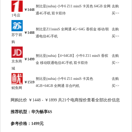
努比亚(nubia) 小牛6 Z11 miniS 卡其色 64GB 全网
去购
￥1448
通4G手机 双卡双待
买>>
1号店
努比亚Z11miniS 全网通 4G+64G 香槟金 移动/联
去购
￥1488
苏宁易
通电信4G手机
买>>
购
努比亚(nubia)【4+64GB】小牛6 Z11 miniS 香槟
去购
￥1499
京东商
金 移动联通电信4G手机 双卡双待
买>>
城
努比亚(nubia) 小牛6 Z11 miniS 卡其色
去购
￥1519
4GB+64GB 全网通 非合约机
买>>
鱿鱼网
网购比价 ￥1448 - ￥1899 共21个电商报价查看全部比价信息
推荐机型：华为畅享6S
参考价格：1499元