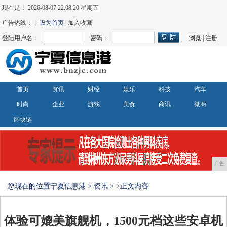
现在是：
2026-08-07 22:08:22 星期五
广告热线： |
设为首页
| 加入收藏
登陆用户名：
密码：
浏览
|
注册
首页
资讯
财经
娱乐
科技
汽车
时尚
企业
游戏
美食
商讯
微商
区块链
广告
您现在的位置
宁夏信息港
>
资讯
> >正文内容
体验可媲美旗舰机，1500元档这些安卓机