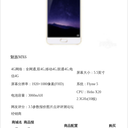
魅族MX6
4G网络：全网通,双4G,移动4G,联通4G,电
屏幕大小：5.5英寸
信4G
屏幕分辨率：1920×1080像素(FHD)
系统：Flyme 5
CPU：Helio X20
电池容量：3060mAH
2.3GHz(10核)
网友评分：3.5参数报价图片点评评测论坛
经销商
商城名
商品报
商品配置
购买