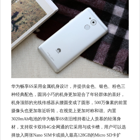
华为畅享6S采用金属机身设计，并提供金色、银色、粉色三
种经典配色，圆润小巧的机身更加迎合了年轻群体的喜好，
机身顶部的光线传感器从腰圆变成了圆形，500万像素的前置
摄像头也更加靠近听筒，在视觉上更加对称和谐。内置
3020mAh电池的华为畅享6S依旧维持着让人羡慕的轻薄身
材，支持双卡双待4G全网通的它采用与或卡槽，用户可以选
择放入两张Nano SIM卡或插入最高128GB的Micro SD卡扩