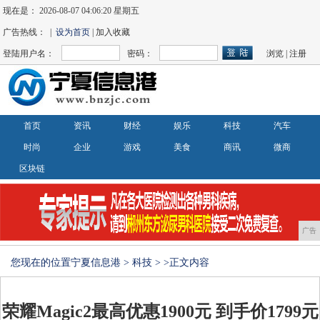
现在是：
2026-08-07 04:06:21 星期五
广告热线： |
设为首页
| 加入收藏
登陆用户名：
密码：
浏览
|
注册
首页
资讯
财经
娱乐
科技
汽车
时尚
企业
游戏
美食
商讯
微商
区块链
广告
您现在的位置
宁夏信息港
>
科技
> >正文内容
荣耀Magic2最高优惠1900元 到手价1799元