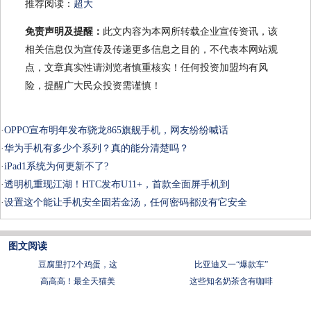
推荐阅读：
超大
免责声明及提醒：
此文内容为本网所转载企业宣传资讯，该
相关信息仅为宣传及传递更多信息之目的，不代表本网站观
点，文章真实性请浏览者慎重核实！任何投资加盟均有风
险，提醒广大民众投资需谨慎！
·
OPPO宣布明年发布骁龙865旗舰手机，网友纷纷喊话
·
华为手机有多少个系列？真的能分清楚吗？
·
iPad1系统为何更新不了?
·
透明机重现江湖！HTC发布U11+，首款全面屏手机到
·
设置这个能让手机安全固若金汤，任何密码都没有它安全
图文阅读
豆腐里打2个鸡蛋，这
比亚迪又一“爆款车”
​高高高！最全天猫美
这些知名奶茶含有咖啡