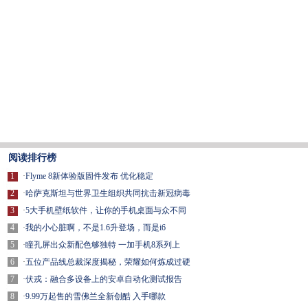
阅读排行榜
1
·
Flyme 8新体验版固件发布 优化稳定
2
·
哈萨克斯坦与世界卫生组织共同抗击新冠病毒
3
·
5大手机壁纸软件，让你的手机桌面与众不同
4
·
我的小心脏啊，不是1.6升登场，而是i6
5
·
瞳孔屏出众新配色够独特 一加手机8系列上
6
·
五位产品线总裁深度揭秘，荣耀如何炼成过硬
7
·
伏戎：融合多设备上的安卓自动化测试报告
8
·
9.99万起售的雪佛兰全新创酷 入手哪款