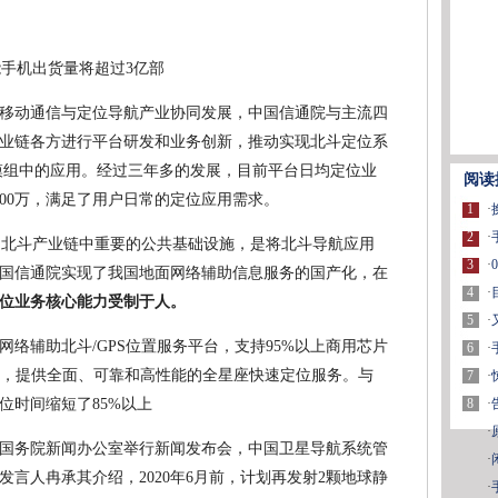
移动通信与定位导航产业协同发展，中国信通院与主流四
业链各方进行平台研发和业务创新，推动实现北斗定位系
模组中的应用。经过三年多的发展，目前平台日均定位业
阅读
000万，满足了用户日常的定位应用需求。
1
·
2
·
台是北斗产业链中重要的公共基础设施，是将北斗导航应用
3
·
国信通院实现了我国地面网络辅助信息服务的国产化，在
4
·
位业务核心能力受制于人。
5
·
了网络辅助北斗/GPS位置服务平台，支持95%以上商用芯片
6
·
位方式，提供全面、可靠和高性能的全星座快速定位服务。与
7
·
8
·
位时间缩短了85%以上
·
国务院新闻办公室举行新闻发布会，中国卫星导航系统管
·
言人冉承其介绍，2020年6月前，计划再发射2颗地球静
·