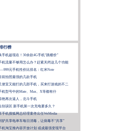
排行榜
换手机趁现在！30余款4G手机“跳楼价”
手机流量不够用怎么办？赶紧关闭这几个功能
0—999元手机性价比排名：红米Note
目前拍照最强的几款手机
又便宜又能打的几部手机，买来打游戏的不二
手机型号中的Mate、Max、X等都有什
惊艳再次逼人，北斗手机
告别误区 新手机第一次充电要多久？
原手机搜狐网总经理童佟出任WeMedia
闲驴共享电单车每日消毒，让病毒不“共享”
手机淘宝推内容开放计划 或成最强变现平台