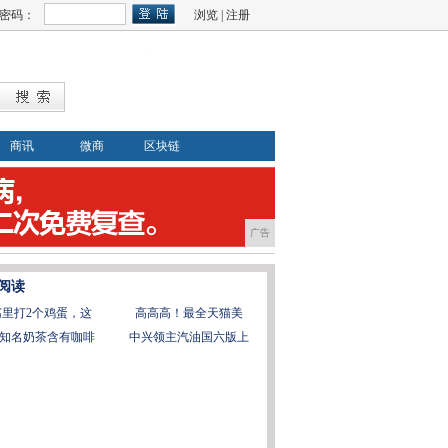
密码：
浏览
|
注册
商讯
微商
区块链
广告
阅读
腐里打2个鸡蛋，这
​高高高！最全天猫美
知名奶茶含有咖啡
中兴领主汽油国六版上