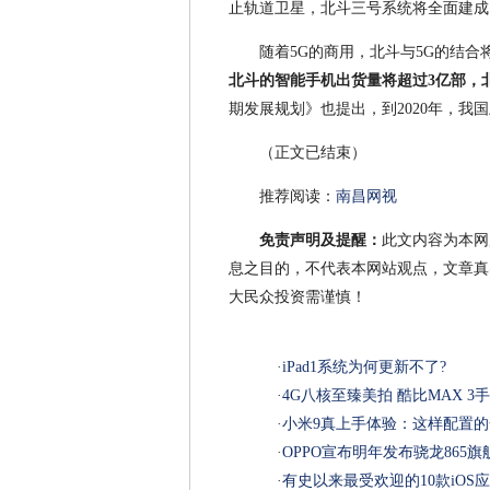
止轨道卫星，北斗三号系统将全面建成
随着5G的商用，北斗与5G的结
北斗的智能手机出货量将超过3亿部，
期发展规划》也提出，到2020年，我国
（正文已结束）
推荐阅读：
南昌网视
免责声明及提醒：
此文内容为本网
息之目的，不代表本网站观点，文章真
大民众投资需谨慎！
·
iPad1系统为何更新不了?
·
4G八核至臻美拍 酷比MAX 3
·
小米9真上手体验：这样配置
·
OPPO宣布明年发布骁龙865
·
有史以来最受欢迎的10款iOS