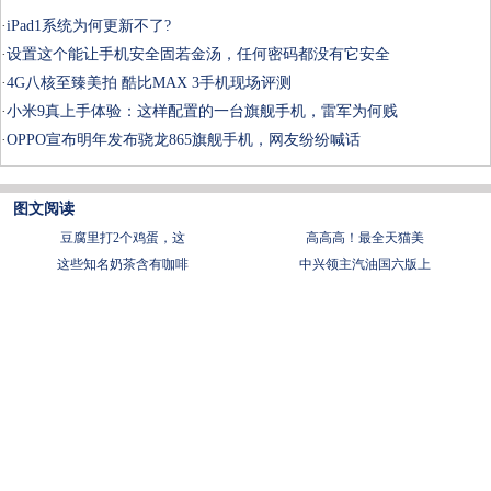
·
iPad1系统为何更新不了?
·
设置这个能让手机安全固若金汤，任何密码都没有它安全
·
4G八核至臻美拍 酷比MAX 3手机现场评测
·
小米9真上手体验：这样配置的一台旗舰手机，雷军为何贱
·
OPPO宣布明年发布骁龙865旗舰手机，网友纷纷喊话
图文阅读
豆腐里打2个鸡蛋，这
​高高高！最全天猫美
这些知名奶茶含有咖啡
中兴领主汽油国六版上