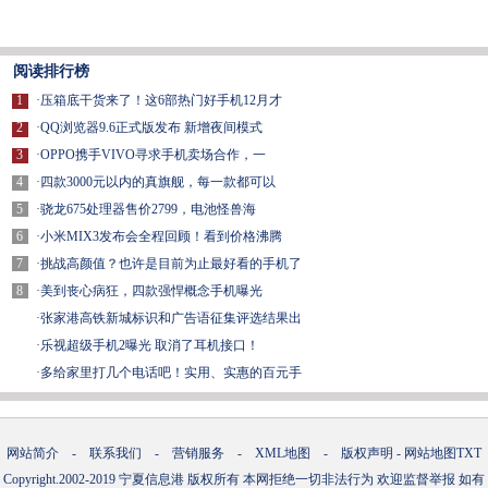
阅读排行榜
1
·
压箱底干货来了！这6部热门好手机12月才
2
·
QQ浏览器9.6正式版发布 新增夜间模式
3
·
OPPO携手VIVO寻求手机卖场合作，一
4
·
四款3000元以内的真旗舰，每一款都可以
5
·
骁龙675处理器售价2799，电池怪兽海
6
·
小米MIX3发布会全程回顾！看到价格沸腾
7
·
挑战高颜值？也许是目前为止最好看的手机了
8
·
美到丧心病狂，四款强悍概念手机曝光
·
张家港高铁新城标识和广告语征集评选结果出
·
乐视超级手机2曝光 取消了耳机接口！
·
多给家里打几个电话吧！实用、实惠的百元手
网站简介
-
联系我们
-
营销服务
-
XML地图
-
版权声明
-
网站地图
TXT
Copyright.2002-2019
宁夏信息港
版权所有 本网拒绝一切非法行为 欢迎监督举报 如有