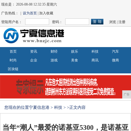
现在是：
2026-08-08 12:32:35 星期六
广告热线： |
设为首页
| 加入收藏
登陆用户名：
密码：
浏览
|
注册
首页
资讯
财经
娱乐
科技
汽车
时尚
企业
游戏
美食
商讯
微商
区块链
广告
您现在的位置
宁夏信息港
>
科技
> >正文内容
当年“潮人”最爱的诺基亚5300，是诺基亚