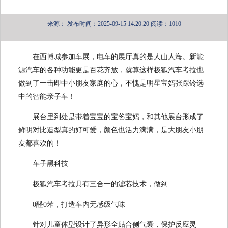
来源：
发布时间：2025-09-15 14:20:20
阅读：1010
在西博城参加车展，电车的展厅真的是人山人海。新能
源汽车的各种功能更是百花齐放，就算这样极狐汽车考拉也
做到了一击即中小朋友家庭的心，不愧是明星宝妈张踩铃选
中的智能亲子车！
展台里到处是带着宝宝的宝爸宝妈，和其他展台形成了
鲜明对比造型真的好可爱，颜色也活力满满，是大朋友小朋
友都喜欢的！
车子黑科技
极狐汽车考拉具有三合一的滤芯技术，做到
0️醛0️苯，打造车内无感级气味
针对儿童体型设计了异形全贴合侧气囊，保护反应灵