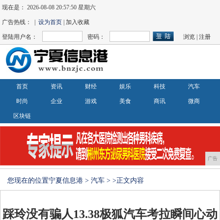
现在是：
2026-08-08 20:57:51 星期六
广告热线： |
设为首页
| 加入收藏
登陆用户名：
密码：
浏览
|
注册
首页
资讯
财经
娱乐
科技
汽车
时尚
企业
游戏
美食
商讯
微商
区块链
广告
您现在的位置
宁夏信息港
>
汽车
> >正文内容
踩玲没有骗人13.38极狐汽车考拉瞬间心动