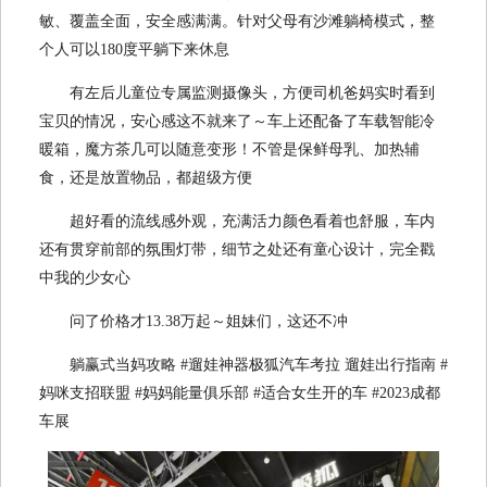
敏、覆盖全面，安全感满满。针对父母有沙滩躺椅模式，整
个人可以180度平躺下来休息
有左后儿童位专属监测摄像头，方便司机爸妈实时看到
宝贝的情况，安心感这不就来了～车上还配备了车载智能冷
暖箱，魔方茶几可以随意变形！不管是保鲜母乳、加热辅
食，还是放置物品，都超级方便
超好看的流线感外观，充满活力颜色看着也舒服，车内
还有贯穿前部的氛围灯带，细节之处还有童心设计，完全戳
中我的少女心
问了价格才13.38万起～姐妹们，这还不冲
躺赢式当妈攻略 #遛娃神器极狐汽车考拉 遛娃出行指南 #
妈咪支招联盟 #妈妈能量俱乐部 #适合女生开的车 #2023成都
车展