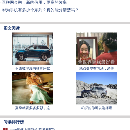
·
​互联网金融：新的信用，更高的效率
·
华为手机有多少个系列？真的能分清楚吗？
图文阅读
不该被埋没的林肯座驾
地点奢华有内涵，爱美
夏季就要多姿多彩，这
40岁的你可以选择哪
阅读排行榜
1
·
vivo悄然上架新机:联发科P70